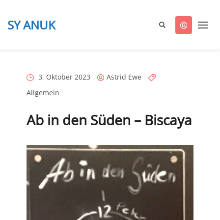
SY ANUK
ANUK
segelt
Posted
Posted
Categories
3. Oktober 2023
Astrid Ewe
on
by
Allgemein
Ab in den Süden – Biscaya