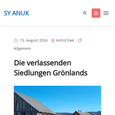
SY ANUK
ANUK
segelt
Posted
Posted
Categories
15. August 2024
Astrid Ewe
on
by
Allgemein
Die verlassenden
Siedlungen Grönlands