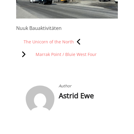
Nuuk Bauaktivitäten
Beitragsnavigation
The Unicorn of the North
Marrak Point / Bluie West Four
Author
Astrid Ewe