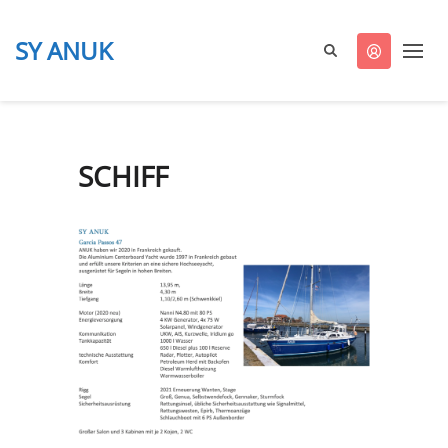
SY ANUK
ANUK
segelt
SCHIFF