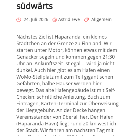
südwärts
Posted
Posted
Categories
24. Juli 2026
Astrid Ewe
Allgemein
on
by
Nächstes Ziel ist Haparanda, ein kleines
Städtchen an der Grenze zu Finnland. Wir
starten unter Motor, können etwas mit dem
Genacker segeln und kommen gegen 21:30
Uhr an. Ankunftszeit ist egal … wird ja nicht
dunkel. Auch hier gibt es am Hafen einen
WoMo-Stellplatz mit zum Teil gigantischen
Gefährten, halbe Häuser werden hier
bewegt. Das alte Hafengebäude ist mit Self-
Checkin: schriftliche Anleitung, Buch zum
Eintragen, Karten-Terminal zur Überweisung
der Liegegebühr. An der Decke hängen
Vereinsstander von überall her. Der Hafen
(Haparanda Havn) liegt rund 20 km westlich
der Stadt. Wir fahren am nächsten Tag mit