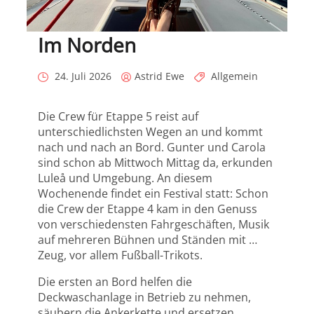
Im Norden
Posted
Posted
Categories
24. Juli 2026
Astrid Ewe
Allgemein
on
by
Die Crew für Etappe 5 reist auf
unterschiedlichsten Wegen an und kommt
nach und nach an Bord. Gunter und Carola
sind schon ab Mittwoch Mittag da, erkunden
Luleå und Umgebung. An diesem
Wochenende findet ein Festival statt: Schon
die Crew der Etappe 4 kam in den Genuss
von verschiedensten Fahrgeschäften, Musik
auf mehreren Bühnen und Ständen mit …
Zeug, vor allem Fußball-Trikots.
Die ersten an Bord helfen die
Deckwaschanlage in Betrieb zu nehmen,
säubern die Ankerkette und ersetzen