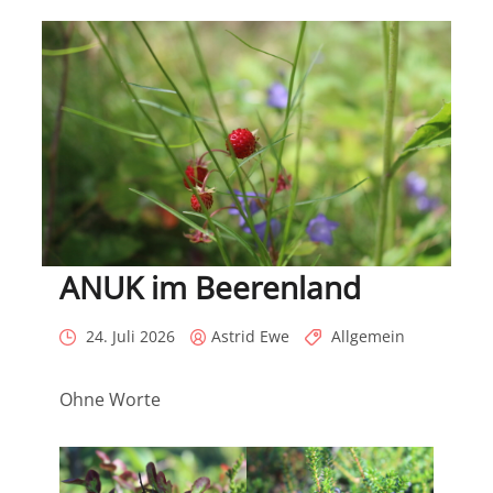
ANUK im Beerenland
Posted
Posted
Categories
24. Juli 2026
Astrid Ewe
Allgemein
on
by
Ohne Worte