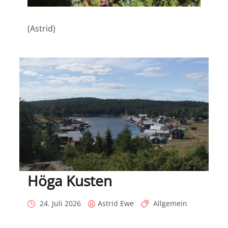
(Astrid)
Höga Kusten
Posted
Posted
Categories
24. Juli 2026
Astrid Ewe
Allgemein
on
by