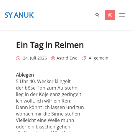
SY ANUK
ANUK
segelt
Aktuelles
Ein Tag in Reimen
Posted
Posted
Categories
24. Juli 2026
Astrid Ewe
Allgemein
on
by
Ablegen
5 Uhr 40, Wecker klingelt
der böse Ton zum Aufstehn
lieg in der Koje ganz geringelt
Ich wollt, ich wär ein Ren:
Dann könnt ich lassen und tun
wonach mir die Sinne stehen
Vielleicht eine Weile muhn
oder ein bisschen gehen,