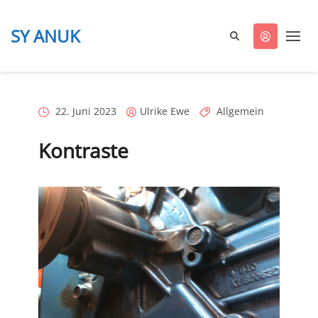
SY ANUK
ANUK
segelt
Posted
Posted
Categories
22. Juni 2023
Ulrike Ewe
Allgemein
on
by
Kontraste